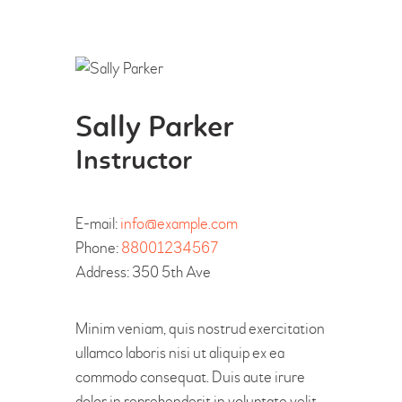
Sally Parker
Instructor
E-mail:
info@example.com
Phone:
88001234567
Address:
350 5th Ave
Minim veniam, quis nostrud exercitation
ullamco laboris nisi ut aliquip ex ea
commodo consequat. Duis aute irure
dolor in reprehenderit in voluptate velit