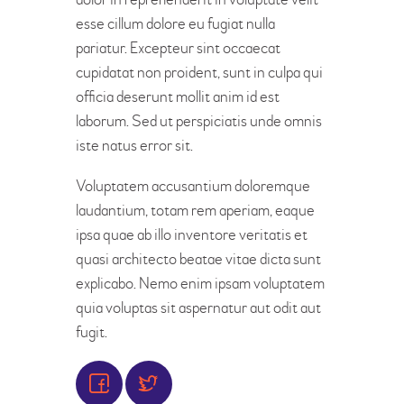
esse cillum dolore eu fugiat nulla
pariatur. Excepteur sint occaecat
cupidatat non proident, sunt in culpa qui
officia deserunt mollit anim id est
laborum. Sed ut perspiciatis unde omnis
iste natus error sit.
Voluptatem accusantium doloremque
laudantium, totam rem aperiam, eaque
ipsa quae ab illo inventore veritatis et
quasi architecto beatae vitae dicta sunt
explicabo. Nemo enim ipsam voluptatem
quia voluptas sit aspernatur aut odit aut
fugit.